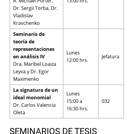
R. Michael Porter,
13:00 hrs.
Dr. Sergii Torba, Dr.
Vladislav
Kravchenko
Seminario de
teoría de
representaciones
Lunes
en análisis IV
Jefatura
12:00 hrs.
Dra. Maribel Loaiza
Leyva y Dr. Egor
Maximenko
La signatura de un
Lunes
ideal monomial
15:00 a
032
Dr. Carlos Valencia
16:30 hrs.
Oleta
SEMINARIOS DE TESIS