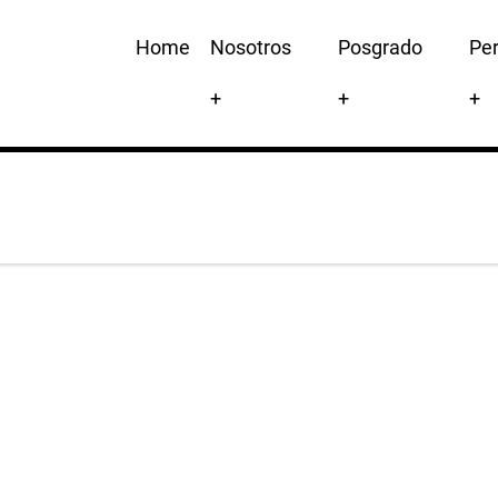
Main
Home
Nosotros
Posgrado
Pe
navigation
+
+
+